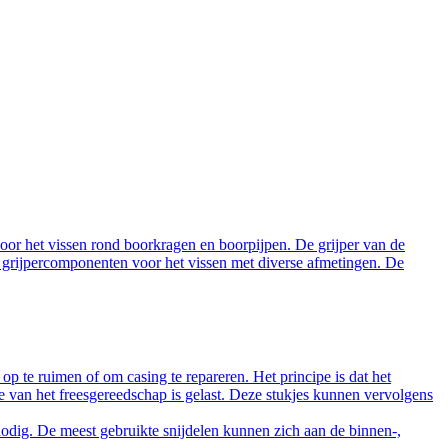
oor het vissen rond boorkragen en boorpijpen. De grijper van de
 grijpercomponenten voor het vissen met diverse afmetingen. De
te ruimen of om casing te repareren. Het principe is dat het
te van het freesgereedschap is gelast. Deze stukjes kunnen vervolgens
nodig. De meest gebruikte snijdelen kunnen zich aan de binnen-,