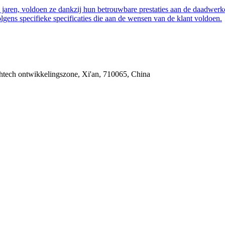
jaren, voldoen ze dankzij hun betrouwbare prestaties aan de daadwerke
gens specifieke specificaties die aan de wensen van de klant voldoen.
htech ontwikkelingszone, Xi'an, 710065, China