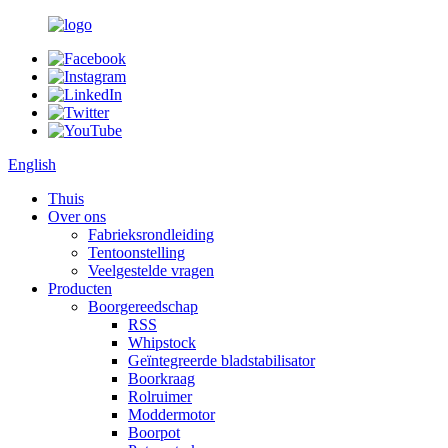
English
Thuis
Over ons
Fabrieksrondleiding
Tentoonstelling
Veelgestelde vragen
Producten
Boorgereedschap
RSS
Whipstock
Geïntegreerde bladstabilisator
Boorkraag
Rolruimer
Moddermotor
Boorpot