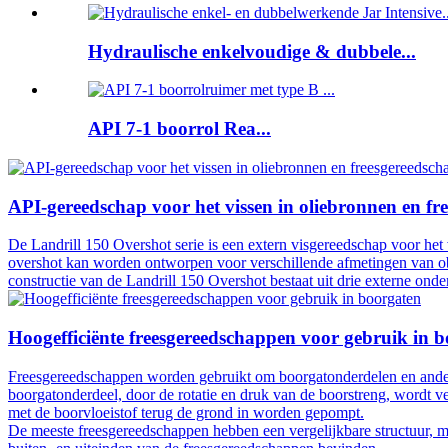
Hydraulische enkelvoudige & dubbele...
API 7-1 boorrol Rea...
API-gereedschap voor het vissen in oliebronnen en fr
De Landrill 150 Overshot serie is een extern visgereedschap voor het
overshot kan worden ontworpen voor verschillende afmetingen van ob
constructie van de Landrill 150 Overshot bestaat uit drie externe on
Hoogefficiënte freesgereedschappen voor gebruik in 
Freesgereedschappen worden gebruikt om boorgatonderdelen en andere 
boorgatonderdeel, door de rotatie en druk van de boorstreng, wordt ve
met de boorvloeistof terug de grond in worden gepompt.
De meeste freesgereedschappen hebben een vergelijkbare structuur, ma