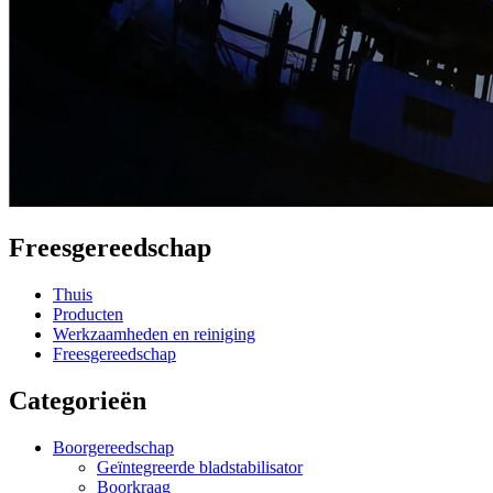
Freesgereedschap
Thuis
Producten
Werkzaamheden en reiniging
Freesgereedschap
Categorieën
Boorgereedschap
Geïntegreerde bladstabilisator
Boorkraag