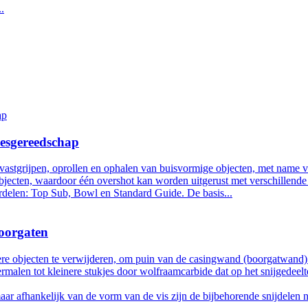
eesgereedschap
 vastgrijpen, oprollen en ophalen van buisvormige objecten, met name v
jecten, waardoor één overshot kan worden uitgerust met verschillende
derdelen: Top Sub, Bowl en Standard Guide. De basis...
boorgaten
objecten te verwijderen, om puin van de casingwand (boorgatwand) op 
rmalen tot kleinere stukjes door wolfraamcarbide dat op het snijgedeel
ar afhankelijk van de vorm van de vis zijn de bijbehorende snijdelen 