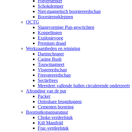
Potversterker
Schokdemper
Niet-magnetisch boorgereedschap
Boorstrengkleppen
OCTG
Slangvormige Pup-gewrichten
Koppelingen
Explosievoeg
Premium draad
Werkzaamheden en reiniging
Darmschraper
Casing Bush
Touwmagneet
Visgereedschap
Freesgereedschap
Sectiefrees
Meerdere vallende ballen circulerende onderzeeër
Afronding van de put
Packer
Oplosbare brugpluggen
Cementen borgring
Boorputkopapparatuur
Choke-verdeelstuk
Kill Manifold
Frac-verdeelstuk