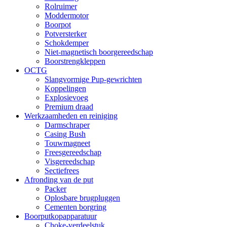
Rolruimer
Moddermotor
Boorpot
Potversterker
Schokdemper
Niet-magnetisch boorgereedschap
Boorstrengkleppen
OCTG
Slangvormige Pup-gewrichten
Koppelingen
Explosievoeg
Premium draad
Werkzaamheden en reiniging
Darmschraper
Casing Bush
Touwmagneet
Freesgereedschap
Visgereedschap
Sectiefrees
Afronding van de put
Packer
Oplosbare brugpluggen
Cementen borgring
Boorputkopapparatuur
Choke-verdeelstuk