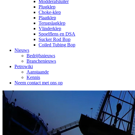
Modderafsluiter
Plugklep
Choke-klep
Plaatklep
Terugslagklep
Vlinderklep
Spoelflens en DSA
Sucker Rod Bop
Coiled Tubing Bop
Nieuws
Bedrijfsnieuws
Branchenieuws
Petrowiki
Aanstaande
Kennis
Neem contact met ons op